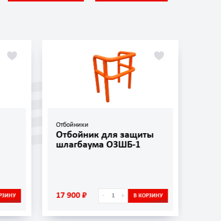
Отбойники
Отбо
Отбойник для защиты
Отб
шлагбаума ОЗШБ-1
ОП-
17 900 ₽
5 45
-
+
РЗИНУ
В КОРЗИНУ