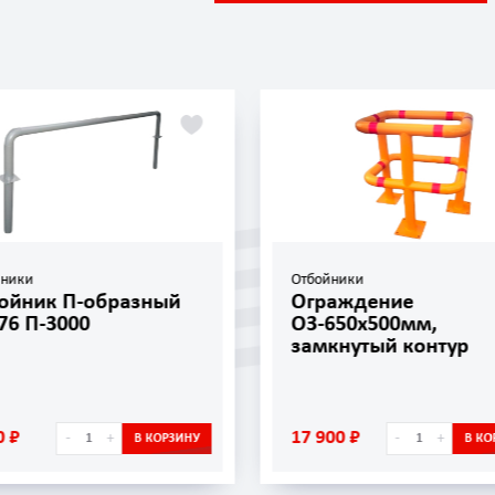
йники
Отбойники
ойник П-образный
Ограждение
76 П-3000
ОЗ-650х500мм,
замкнутый контур
0 ₽
17 900 ₽
-
+
-
+
В КОРЗИНУ
В КО