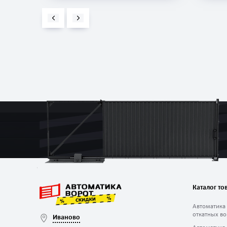
Каталог то
Автоматика
откатных во
Иваново