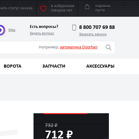
в избранном
корзина
нать статус заказа
товаров нет
пуста
Есть вопросы?
8 800 707 69 88
Max
Задать вопрос
Заказать звонок
Например,
автоматика Doorhan
ВОРОТА
ЗАПЧАСТИ
АКСЕССУАРЫ
732 ₽
712 ₽